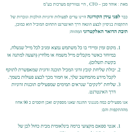
מאת : אוהד סבן – CTO , היי נטוורקס מערכות בע"מ
לפני עידן הקורונה
כבר
היינו עדים לפעולות זדוניות הולכות וגוברות של
התקפות בניסיון לבצע הונאה דרך האינטרנט התחום המוביל הוא כמובן,
תיבת הדואר האלקטרוני
המהווה:
מקום זמין ומיידי בו כל משתמש נמצא ומגיב לכל מייל שנשלח,
במיוחד כאשר מקבלים מייל משמח או מלחיץ (הצעה למתנה או
בקשת תשלום).
יכולת שליחת קובץ זדוני המכיל תוכנה זדונית שמאפשרת לתוקף
לקבל מידע מהמחשב שלך, או חמור מכך לבצע פעולות בשמך.
שליחת "לינקים" שנראים תמימים שמפעילים תוכנות זדוניות
דרך האינטרנט.
אנו מפעילים כמה מנגנוני ההגנה שאנו מספקים ואכן חוסמים כ 90 אחוז
מההתקפות והם:
אנטי ספאם מקצועי ברמה בינלאומית מבית כחול לבן של