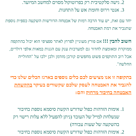
גישה סלקטיבית רק בפרוטוקול מסוים למחשב המיועד.
אנטי וירוס וחומת אש על התחנות.
יחד עם זאת, יש עוד הרבה רמות של אבטחה הדורשות השקעה כספית נוספת
שתגביר את רמת האבטחה.
חשוב להבין !!!
אם פורץ מעוניין לפרוץ לאתר ספציפי הוא יכול בהתקפה
ממוקדת ומאומצת לחדור גם למערכות ענק עם הגנות במאות אלפי דולרים,
אבל רוב התוקפים פשוט מחפשים קורבן מזדמן ולכן ילכו על "החולייה
החלשה".
בתקופה זו אנו מציעים לכם כלים נוספים בארגז הכלים שלנו כדי
להגביר את האבטחה לעסק שלכם שקשורים בעיקר
בהקשחת
האבטחה בחיבור מרחוק
והם:
אימות הזדהות כפול שדורש הקשת סיסמא נוספת בחיבור
שנשלחת למייל של העובד (ניתן להפעיל ללא עלות רישוי רק
בהשקעה של שעות עבודה)
אימות הזדהות כפול שדורש הקשת סיסמא נוספת בחיבור