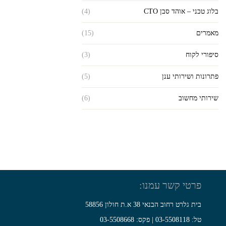
בלוג טכני – אוהד סבן CTO
(4)
מאמרים
(15)
סיפורי לקוח
(3)
פתרונות ושירותי ענן
(5)
שירותי מחשוב
(6)
פרטי קשר עמנו:
בית גלרט רחוב הבנאי 38 א.ת חולון 58856
טל: 03-5508118 | פקס: 03-5508668