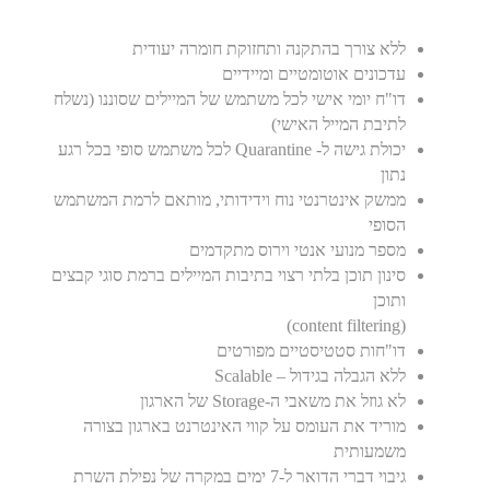
ללא צורך בהתקנה ותחזוקת חומרה יעודית
עדכונים אוטומטיים ומיידיים
דו"ח יומי אישי לכל משתמש של המיילים שסוננו (נשלח
לתיבת המייל האישי)
יכולת גישה ל- Quarantine לכל משתמש סופי בכל רגע
נתון
ממשק אינטרנטי נוח וידידותי, מותאם לרמת המשתמש
הסופי
מספר מנועי אנטי וירוס מתקדמים
סינון תוכן בלתי רצוי בתיבות המיילים ברמת סוגי קבצים
ותוכן
(content filtering)
דו"חות סטטיסטיים מפורטים
ללא הגבלה בגידול – Scalable
לא גוזל את משאבי ה-Storage של הארגון
מוריד את העומס על קווי האינטרנט בארגון בצורה
משמעותית
גיבוי דברי הדואר ל-7 ימים במקרה של נפילת השרת