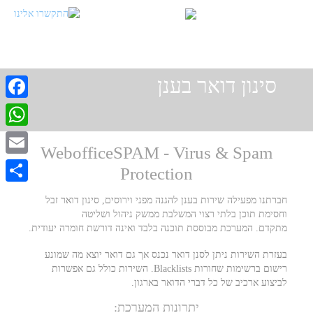
סינון דואר בענן
cebook
atsApp
WebofficeSPAM - Virus & Spam
Email
Protection
Share
חברתנו מפעילה שירות בענן להגנה מפני וירוסים, סינון דואר זבל
וחסימת תוכן בלתי רצוי המשלבת ממשק ניהול ושליטה
מתקדם. המערכת מבוססת תוכנה בלבד ואינה דורשת חומרה יעודית.
בעזרת השירות ניתן לסנן דואר נכנס אך גם דואר יוצא מה שמונע
רישום ברשימות שחורות Blacklists. השירות כולל גם אפשרות
לביצוע ארכיב של כל דברי הדואר בארגון.
יתרונות המערכת: