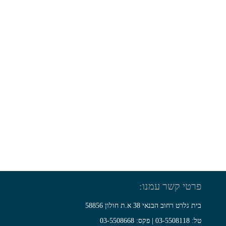
פרטי קשר עמנו:
בית גלרט רחוב הבנאי 38 א.ת חולון 58856
טל: 03-5508118 | פקס: 03-5508668