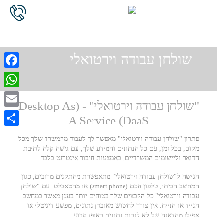
שולחן עבודה וירטואלי
cebook
atsApp
"שולחן עבודה וירטואלי" - (Desktop As
Email
A Service (DaaS
Share
פתרון "שולחן עבודה וירטואלי" מאפשר לך לעבוד מהמשרד שלך מכל
מקום, בכל זמן, עם כל הנתונים והמידע שלך, עם גישה קלה לתיבת
הדואר וליישומים המשרדיים, באמצעות חיבור אינטרנט בלבד.
הגישה ל"שולחן עבודה וירטואלי" מתאפשרת מהתקנים מרובים, כגון
המחשב הביתי, טלפון חכם (smart phone) או מהטאבלט. עם "שולחן
עבודה וירטואלי" כל הקבצים שלך בטוחים יותר בענן מאשר במחשב
הנייד או הנייח. אין צורך לחשוש מאובדן נתונים, מפשע דיגיטלי או
אפילו מהדאגה של לא לגבות נתונים באופן קבוע.