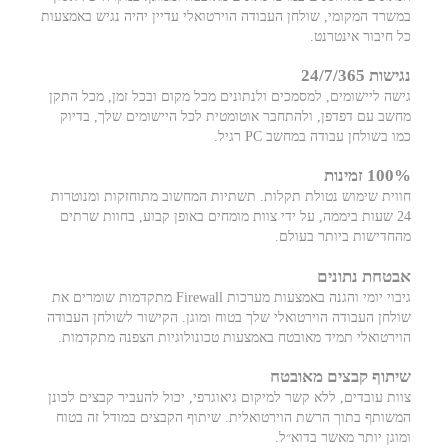
במשרד המקומי, שולחן העבודה הוירטואלי עדיין יהיה נגיש באמצעות
כל חיבור אינטרנט.
נגישות 24/7/365
גישה ליישומים, למסמכים ולנתונים מכל מקום ובכל זמן, מכל התקן
מחשב עם דפדפן, ולהתחבר אוטומטית לכל היישומים שלך, בדיוק
כמו בשולחן עבודה במחשב PC רגיל.
100% זמינות
חווית שימוש נטולת תקלות. תשתיות המחשוב מתוחזקות ומנוטרות
24 שעות ביממה, על ידי צוות מומחים באופן קבוע, בחוות שרתים
מהחדישות ביותר בעולם.
אבטחת נתונים
גיבוי יומי והגנה באמצעות מערכות Firewall מתקדמות שומרים את
שולחן העבודה הוירטואלי שלך בטוח ומוגן. הקישור לשולחן העבודה
הוירטואלי תמיד מאובטח באמצעות טכונולוגיות הצפנה מתקדמות.
שיתוף קבצים מאובטח
צוות עובדים, ללא קשר למיקום גיאוגרפי, יכול להעביר קבצים לכונן
המשותף בתוך הרשת הוירטואלית. שיתוף הקבצים במודל זה בטוח
ומוגן יותר מאשר בדוא״ל.