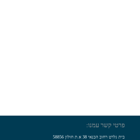
פרטי קשר עמנו:
בית גלרט רחוב הבנאי 38 א.ת חולון 58856