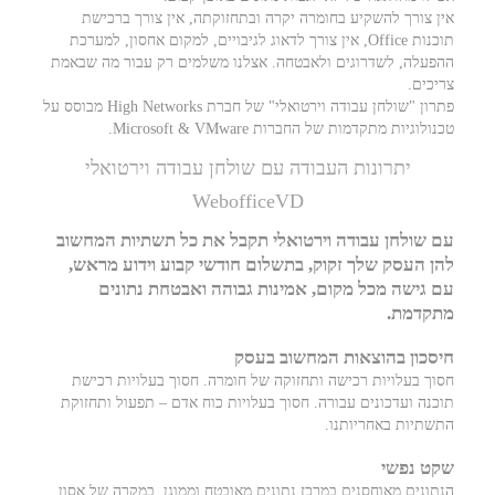
אין צורך להשקיע בחומרה יקרה ובתחזוקתה, אין צורך ברכישת
תוכנות Office, אין צורך לדאוג לגיבויים, למקום אחסון, למערכת
ההפעלה, לשדרוגים ולאבטחה. אצלנו משלמים רק עבור מה שבאמת
צריכים.
פתרון "שולחן עבודה וירטואלי" של חברת High Networks מבוסס על
טכנולוגיות מתקדמות של החברות Microsoft & VMware.
יתרונות העבודה עם שולחן עבודה וירטואלי
WebofficeVD
עם שולחן עבודה וירטואלי תקבל את כל תשתיות המחשוב
להן העסק שלך זקוק, בתשלום חודשי קבוע וידוע מראש,
עם גישה מכל מקום, אמינות גבוהה ואבטחת נתונים
מתקדמת.
חיסכון בהוצאות המחשוב בעסק
חסוך בעלויות רכישה ותחזוקה של חומרה. חסוך בעלויות רכישת
תוכנה ועדכונים עבורה. חסוך בעלויות כוח אדם – תפעול ותחזוקת
התשתיות באחריותנו.
שקט נפשי
הנתונים מאוחסנים במרכז נתונים מאובטח וממוגן. במקרה של אסון