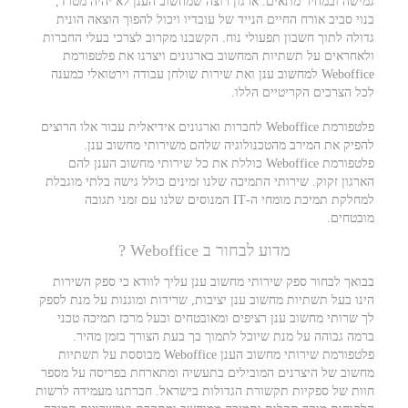
גמישה ובמחיר מתאים. ארגון רוצה שמחשוב הענן לא יהיה מטרד,
בנוי סביב אורח החיים הנייד של עובדיו ויכול להפוך הוצאה הונית
גדולה לתוך חשבון תפעולי נוח. הקשבנו מקרוב לצרכי בעלי החברות
ולאחראים על תשתיות המחשוב בארגונים ויצרנו את פלטפורמת
Weboffice למחשוב ענן ואת שירות שולחן עבודה וירטואלי כמענה
לכל הצרכים הקריטיים הללו.
פלטפורמת Weboffice לחברות וארגונים אידיאלית עבור אלו הרוצים
להפיק את המירב מהטכנולוגיה שלהם משירותי מחשוב ענן.
פלטפורמת Weboffice כוללת את כל שירותי מחשוב הענן להם
הארגון זקוק. שירותי התמיכה שלנו זמינים כולל גישה בלתי מוגבלת
למחלקת תמיכת מומחי ה-IT המנוסים שלנו עם זמני תגובה
מובטחים.
מדוע לבחור ב Weboffice ?
בבואך לבחור ספק שירותי מחשוב ענן עליך לוודא כי ספק השירות
הינו בעל תשתיות מחשוב ענן יציבות, שרידות ומוגנות על מנת לספק
לך שרותי מחשוב ענן רציפים ומאובטחים ובעל מרכז תמיכה טכני
ברמה גבוהה על מנת שיוכל לתמוך בך בעת הצורך בזמן מהיר.
פלטפורמת שירותי מחשוב הענן Weboffice מבוססת על תשתיות
מחשוב של היצרנים המובילים בתעשיה ומתארחת בפריסה על מספר
חוות של ספקיות תקשורת הגדולות בישראל. חברתנו מעמידה לרשות