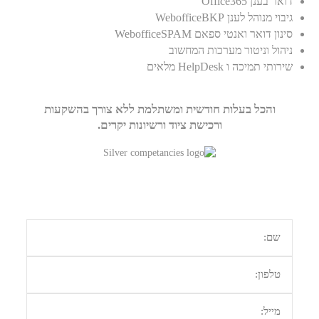
דואר בענן Office365
גיבוי מנוהל לענן WebofficeBKP
סינון דואר ואנטי ספאם WebofficeSPAM
ניהול וניטור מערכות המחשוב
שירותי תמיכה ו HelpDesk מלאים
והכל בעלות חודשית ומשתלמת ללא צורך בהשקעות
ורכישת ציוד ורשיונות יקרים.
זקוק למידע נוסף או מעוניין בהצעה מתאימה ?
השאר פרטיך ונחזור אלייך בהקדם