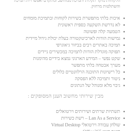
הלקוחות מוקד תקלות ותמיכה ממוחשב ומתקדם ואפשרויות תמיכה
והשתלטות מרחוק.
איכות בלתי מתפשרת בשירות לקוחות ובתמיכת מומחים
לא נדרשת השקעה כספית ראשונית
הטמעה קלה ופשוטה
גמישות הודות לארכיטקטורה בעלת יכולת גידול מיידית
תמיכה באתרים רבים בביזור גיאוגרפי
תפוקה מוגדלת הודות לתמיכה במכשירים ניידים
שקט נפשי – המידע הארגוני נמצא בידיים מהימנות
מערך אבטחה בלתי מתפשר
כל רישיונות התוכנה הרלוונטיים כלולים
ניטור ותמיכה ללא הפסקה
גיבוי מלא ומנוהל של הנתונים
מבין שירותי מחשוב הענן המסופקים :
תשתיות שרתים ושירותים וירטואלים
Lan As a Service – רשת כשירות
שולחן עבודה וירטואלי Virtual Desktop